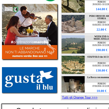
PERIODO
20/10/2015 - 31/12/2
144.00 €
PERCORSO DI AR
STORIA
PERIODO
01/03/2015 - 31/10/2
22.00 €
WEEK END A
MERCATELL
PERIODO
01/01/2016 - 31/12/2
190.00 €
STAFFOLO che AC
PERIODO
01/03/2015 - 31/10/2
130.00 €
La Rocca con mamma
PERIODO
07/03/2018 - 31/12/2
10.00 €
Tutti gli Orange Tour >>>