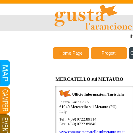
i
Home Page
Progetti
C
MERCATELLO sul METAURO
Ufficio Informazioni Turistiche
Piazza Garibaldi 5
61040 Mercatello sul Metauro (PU)
Italy
Tel.: +(39) 0722.89114
Fax: +(39) 0722.89840
www.comune.mercatellosulmetauro.pu.it