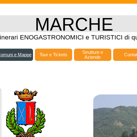
MARCHE
tinerari ENOGASTRONOMICI e TURISTICI di qu
Strutture e
omuni e Mappe
Tour e Tickets
Contat
Aziende