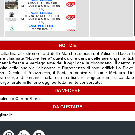
IL CASALE DEL BARONE
MERCATELLO SUL METAURO
(PU)
AGRITURISMO
LA GROTTA DEI FOLLETTI
MERCATELLO SUL METAURO
(PU)
CASE PER FERIE
Casa Vacanza CA'
FRANCESCHINO
MERCATELLO SUL METAURO
(PU)
COUNTRY HOUSE
NOTIZIE
LA CASA NEL BORGO
-0%
MERCATELLO SUL METAURO
(PU)
ittadina all’estremo nord delle Marche ai piedi del Valico di Bocca Tr
B&B
è chiamata "Nobile Terra" qualifica che deriva dalle sue origini antichi
CASA BALDUCCI
MERCATELLO SUL METAURO
menità fresca e verdeggiante dei luoghi che la circondano. Il centro 
(PU)
ità delle sue vie l’eleganza e l’imponenza di tanti edifici: La Piev
B&B
LE ROSE DI TERESINA
azzo Ducale, il Palazzaccio, il Ponte romanico sul fiume Metauro. Da
MERCATELLO SUL METAURO
 si scorge di lontano nella sua particolare suggestione, circonda
(PU)
borgo rurale millenario oggi perfettamente conservato.
DA VEDERE
liani e Centro Storico.
DA GUSTARE
liatelle.