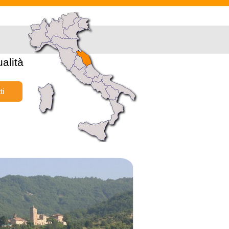
alità
ti