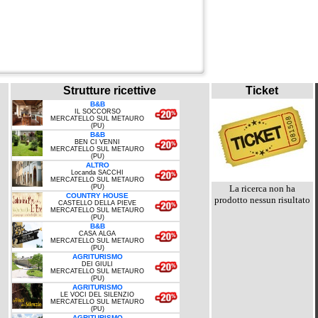
Strutture ricettive
Ticket
B&B
IL SOCCORSO
MERCATELLO SUL METAURO
(PU)
B&B
BEN CI VENNI
MERCATELLO SUL METAURO
(PU)
ALTRO
Locanda SACCHI
MERCATELLO SUL METAURO
(PU)
La ricerca non ha
COUNTRY HOUSE
prodotto nessun risultato
CASTELLO DELLA PIEVE
MERCATELLO SUL METAURO
(PU)
B&B
CASA ALGA
MERCATELLO SUL METAURO
(PU)
AGRITURISMO
DEI GIULI
MERCATELLO SUL METAURO
(PU)
AGRITURISMO
LE VOCI DEL SILENZIO
MERCATELLO SUL METAURO
(PU)
AGRITURISMO