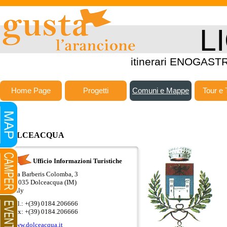
L
itinerari ENOGASTR
Home Page
Progetti
Comuni e Mappe
Tour e 
DOLCEACQUA
Ufficio Informazioni Turistiche
Via Barberis Colomba, 3
18035 Dolceacqua (IM)
Italy
Tel.: +(39) 0184.206666
Fax: +(39) 0184.206666
www.dolceacqua.it