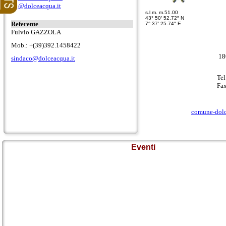
iat@dolceacqua.it
s.l.m. m.51.00
43° 50′ 52.72″ N
Referente
7° 37′ 25.74″ E
Fulvio GAZZOLA
Mob.: +(39)392.1458422
18
sindaco@dolceacqua.it
Tel
Fax
comune-dolc
Eventi