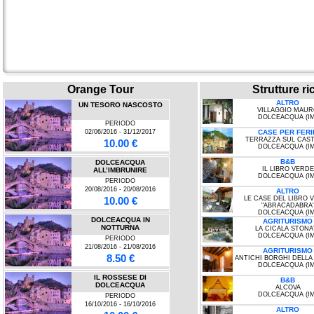
Orange Tour
Strutture ri
ALTRO
UN TESORO NASCOSTO
VILLAGGIO MAU
DOLCEACQUA (IM
PERIODO
02/06/2016 - 31/12/2017
CASE PER FERI
TERRAZZA SUL CAS
10.00 €
DOLCEACQUA (IM
B&B
DOLCEACQUA
IL LIBRO VERDE
ALL’IMBRUNIRE
DOLCEACQUA (IM
PERIODO
20/08/2016 - 20/08/2016
ALTRO
10.00 €
LE CASE DEL LIBRO 
"ABRACADABRA
DOLCEACQUA (IM
DOLCEACQUA IN
AGRITURISMO
NOTTURNA
LA CICALA STONA
DOLCEACQUA (IM
PERIODO
21/08/2016 - 21/08/2016
AGRITURISMO
8.50 €
ANTICHI BORGHI DELLA
DOLCEACQUA (IM
IL ROSSESE DI
B&B
DOLCEACQUA
ALCOVA
DOLCEACQUA (IM
PERIODO
16/10/2016 - 16/10/2016
ALTRO