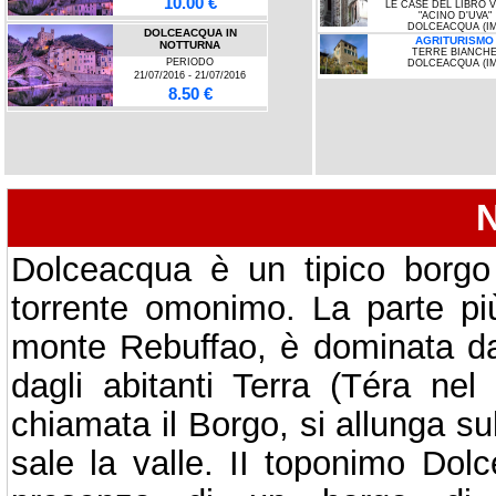
10.00 €
LE CASE DEL LIBRO 
"ACINO D'UVA"
DOLCEACQUA (IM
DOLCEACQUA IN
AGRITURISMO
NOTTURNA
TERRE BIANCH
PERIODO
DOLCEACQUA (IM
21/07/2016 - 21/07/2016
8.50 €
DOLCEACQUA, STORIA ED
ARTE
PERIODO
02/06/2016 - 31/12/2017
10.00 €
L’OLIO DA OLIVE
TAGGIASCHE
PERIODO
Dolceacqua è un tipico borgo 
20/11/2016 - 20/11/2016
7.50 €
torrente omonimo. La parte più
DOLCEACQUA, TERRA DEI
DORIA
monte Rebuffao, è dominata da
PERIODO
02/06/2016 - 31/12/2017
10.00 €
dagli abitanti Terra (Téra nel
DOLCEACQUA, STORIA ED
ARTE
chiamata il Borgo, si allunga sul
PERIODO
02/06/2016 - 31/12/2017
sale la valle. II toponimo Dol
10.00 €