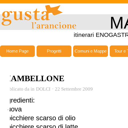
M
itinerari ENOGASTR
Home Page
Progetti
Comuni e Mappe
Tour e 
CIAMBELLONE
Pubblicato da
in
DOLCI
·
22 Settembre 2009
Ingredienti:
3 uova
1 bicchiere scarso di olio
1 bicchiere scarso di latte