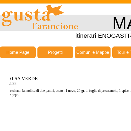
M
itinerari ENOGASTR
Home Page
Progetti
Comuni e Mappe
Tour e 
SALSA VERDE
SALSE
Ingredienti: la mollica di due panini, aceto , 1 uovo, 25 gr. di foglie di prezzemolo, 1 spicchio
sale pepe.