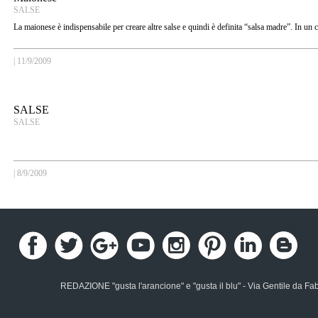
SALSE
La maionese è indispensabile per creare altre salse e quindi è definita “salsa madre”. In un 
|
11/9/2009
SALSE
SALSE
|
8/9/2009
REDAZIONE "gusta l'arancione" e "gusta il blu" - Via Gentile da Fa