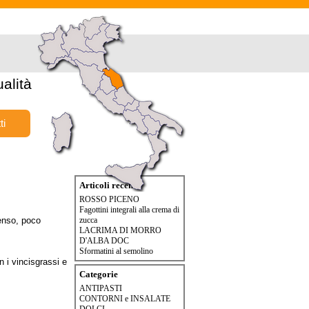
alità
ti
Articoli recenti
ROSSO PICENO
Fagottini integrali alla crema di
tenso, poco
zucca
LACRIMA DI MORRO
D'ALBA DOC
Sformatini al semolino
 i vincisgrassi e
Categorie
ANTIPASTI
CONTORNI e INSALATE