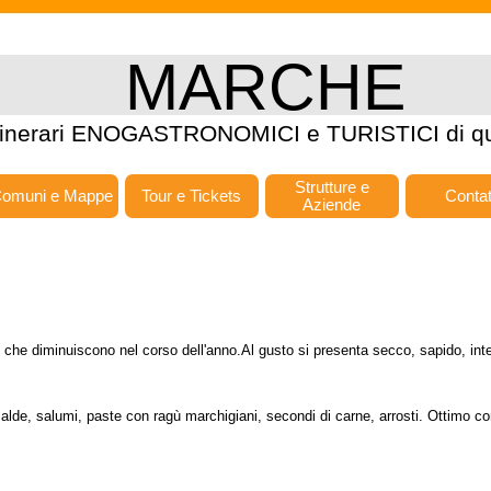
MARCHE
tinerari ENOGASTRONOMICI e TURISTICI di qu
Strutture e
omuni e Mappe
Tour e Tickets
Contat
Aziende
 che diminuiscono nel corso dell'anno.Al gusto si presenta secco, sapido, in
lde, salumi, paste con ragù marchigiani, secondi di carne, arrosti. Ottimo con